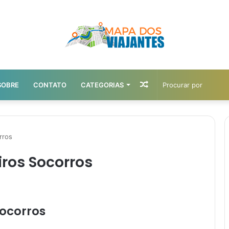
Artigo
SOBRE
CONTATO
CATEGORIAS
aleatório
rros
iros Socorros
Socorros