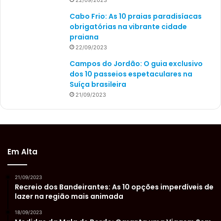
Cabo Frio: As 10 praias paradisíacas
obrigatórias na vibrante cidade
praiana
22/09/2023
Campos do Jordão: O guia exclusivo
dos 10 passeios espetaculares na
Suíça brasileira
21/09/2023
Em Alta
21/09/2023
Recreio dos Bandeirantes: As 10 opções imperdíveis de
lazer na região mais animada
18/09/2023