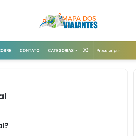
Artigo
SOBRE
CONTATO
CATEGORIAS
aleatório
al
al?