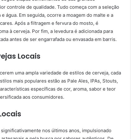
ior controle de qualidade. Tudo começa com a seleção
a e água. Em seguida, ocorre a moagem do malte e a
cares. Após a filtragem e fervura do mosto, é
oma à cerveja. Por fim, a levedura é adicionada para
tada antes de ser engarrafada ou envasada em barris.
vejas Locais
ecerem uma ampla variedade de estilos de cerveja, cada
stilos mais populares estão as Pale Ales, IPAs, Stouts,
aracterísticas específicas de cor, aroma, sabor e teor
versificada aos consumidores.
Locais
 significativamente nos últimos anos, impulsionado
rtesanais e pela busca por sabores autênticos. De