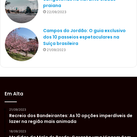
praiana
22/09/2023
Campos do Jordão: O guia exclusivo
dos 10 passeios espetaculares na
Suíça brasileira
21/09/2023
Em Alta
21/09/2023
Recreio dos Bandeirantes: As 10 opções imperdíveis de
lazer na região mais animada
18/09/2023