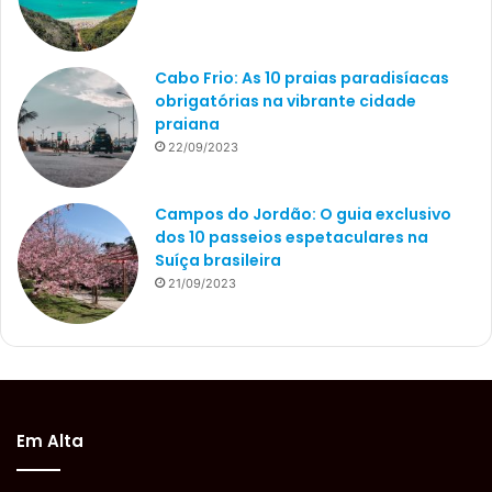
Cabo Frio: As 10 praias paradisíacas
obrigatórias na vibrante cidade
praiana
22/09/2023
Campos do Jordão: O guia exclusivo
dos 10 passeios espetaculares na
Suíça brasileira
21/09/2023
Em Alta