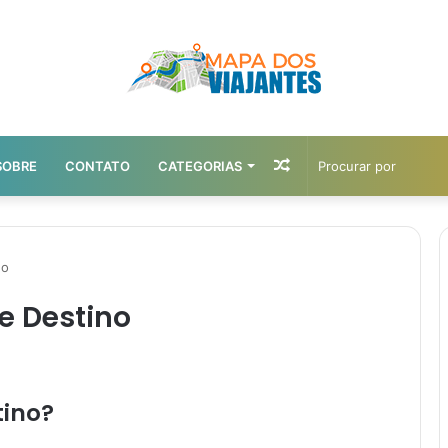
Artigo
SOBRE
CONTATO
CATEGORIAS
aleatório
no
de Destino
tino?