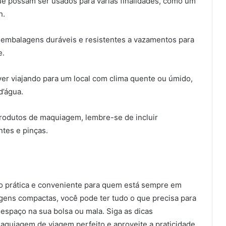
 que possam ser usados para várias finalidades, como um
h.
a embalagens duráveis e resistentes a vazamentos para
e.
ver viajando para um local com clima quente ou úmido,
d’água.
rodutos de maquiagem, lembre-se de incluir
tes e pinças.
 prática e conveniente para quem está sempre em
ens compactas, você pode ter tudo o que precisa para
espaço na sua bolsa ou mala. Siga as dicas
aquiagem de viagem perfeito e aproveite a praticidade