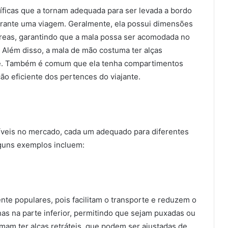
íficas que a tornam adequada para ser levada a bordo
urante uma viagem. Geralmente, ela possui dimensões
reas, garantindo que a mala possa ser acomodada no
Além disso, a mala de mão costuma ter alças
orte. Também é comum que ela tenha compartimentos
ão eficiente dos pertences do viajante.
íveis no mercado, cada um adequado para diferentes
lguns exemplos incluem:
e populares, pois facilitam o transporte e reduzem o
has na parte inferior, permitindo que sejam puxadas ou
mam ter alças retráteis, que podem ser ajustadas de