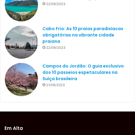
22/09/2023
Cabo Frio: As 10 praias paradisíacas
obrigatórias na vibrante cidade
praiana
22/09/2023
Campos do Jordão: O guia exclusivo
dos 10 passeios espetaculares na
Suíça brasileira
21/09/2023
Em Alta