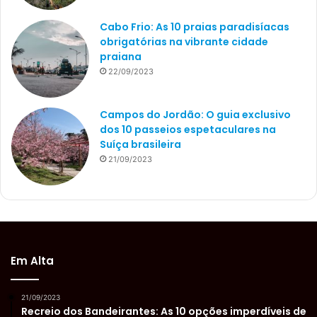
Cabo Frio: As 10 praias paradisíacas
obrigatórias na vibrante cidade
praiana
22/09/2023
Campos do Jordão: O guia exclusivo
dos 10 passeios espetaculares na
Suíça brasileira
21/09/2023
Em Alta
21/09/2023
Recreio dos Bandeirantes: As 10 opções imperdíveis de