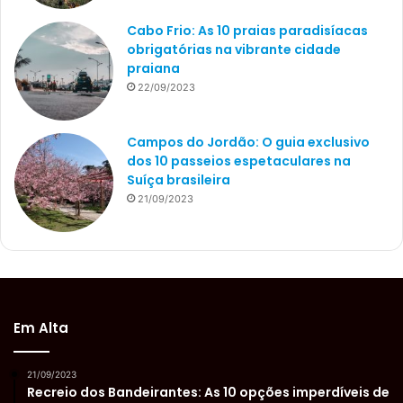
Cabo Frio: As 10 praias paradisíacas
obrigatórias na vibrante cidade
praiana
22/09/2023
Campos do Jordão: O guia exclusivo
dos 10 passeios espetaculares na
Suíça brasileira
21/09/2023
Em Alta
21/09/2023
Recreio dos Bandeirantes: As 10 opções imperdíveis de