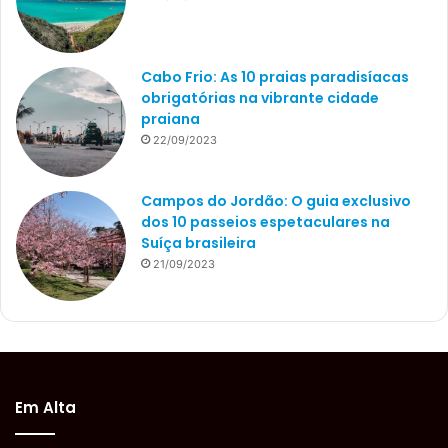
Cabo Frio: As 10 praias paradisíacas
obrigatórias na vibrante cidade
praiana
22/09/2023
Campos do Jordão: O guia exclusivo
dos 10 passeios espetaculares na
Suíça brasileira
21/09/2023
Em Alta