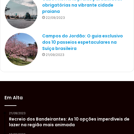
obrigatórias na vibrante cidade
praiana
22/09/2023
Campos do Jordão: O guia exclusivo
dos 10 passeios espetaculares na
Suíça brasileira
21/09/2023
Em Alta
21/09/2023
Recreio dos Bandeirantes: As 10 opções imperdíveis de
lazer na região mais animada