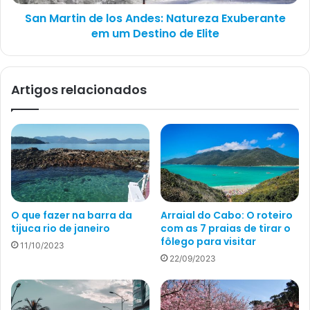
San Martin de los Andes: Natureza Exuberante
em um Destino de Elite
Artigos relacionados
O que fazer na barra da
Arraial do Cabo: O roteiro
tijuca rio de janeiro
com as 7 praias de tirar o
fôlego para visitar
11/10/2023
22/09/2023