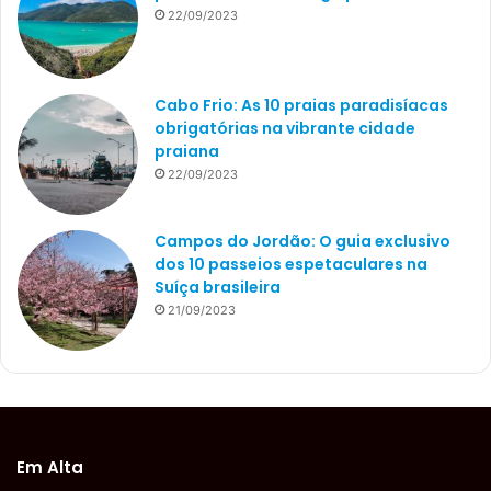
22/09/2023
Cabo Frio: As 10 praias paradisíacas
obrigatórias na vibrante cidade
praiana
22/09/2023
Campos do Jordão: O guia exclusivo
dos 10 passeios espetaculares na
Suíça brasileira
21/09/2023
Em Alta