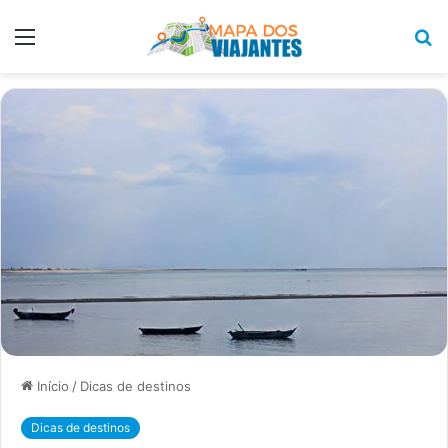
Menu
P
p
Início
/
Dicas de destinos
Dicas de destinos