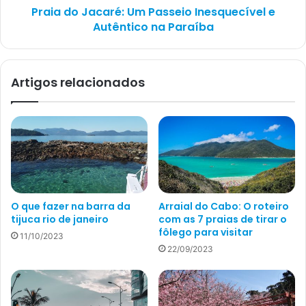
Praia do Jacaré: Um Passeio Inesquecível e
Autêntico na Paraíba
Artigos relacionados
O que fazer na barra da
Arraial do Cabo: O roteiro
tijuca rio de janeiro
com as 7 praias de tirar o
fôlego para visitar
11/10/2023
22/09/2023