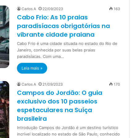
Carlos A
22/09/2023
163
Cabo Frio: As 10 praias
paradisíacas obrigatórias na
vibrante cidade praiana
Cabo Frio é uma cidade situada no estado do Rio de
Janeiro, conhecida por suas belas praias
paradisíacas. Com uma…
Leia mais »
Carlos A
21/09/2023
170
Campos do Jordão: O guia
exclusivo dos 10 passeios
espetaculares na Suíça
brasileira
Introdução Campos do Jordão é um destino turístico
incrível localizado no estado de São Paulo, conhecido