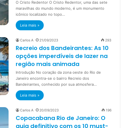
O Cristo Redentor O Cristo Redentor, uma das sete
maravilhas do mundo moderno, é um monumento
icônico localizado no topo…
Leia mais »
Carlos A
21/09/2023
293
Recreio dos Bandeirantes: As 10
opções imperdíveis de lazer na
região mais animada
Introdução No coração da zona oeste do Rio de
Janeiro encontra-se o bairro Recreio dos
Bandeirantes, conhecido por sua atmosfera…
Leia mais »
Carlos A
20/09/2023
196
Copacabana Rio de Janeiro: O
guia definitivo com os 10 must-